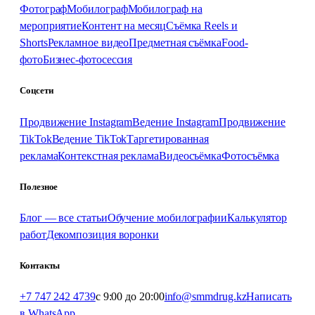
Фотограф
Мобилограф
Мобилограф на
мероприятие
Контент на месяц
Съёмка Reels и
Shorts
Рекламное видео
Предметная съёмка
Food-
фото
Бизнес-фотосессия
Соцсети
Продвижение Instagram
Ведение Instagram
Продвижение
TikTok
Ведение TikTok
Таргетированная
реклама
Контекстная реклама
Видеосъёмка
Фотосъёмка
Полезное
Блог — все статьи
Обучение мобилографии
Калькулятор
работ
Декомпозиция воронки
Контакты
+7 747 242 4739
с 9:00 до 20:00
info@smmdrug.kz
Написать
в WhatsApp