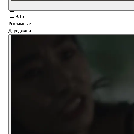
9:16
Рекламные
Дареджани