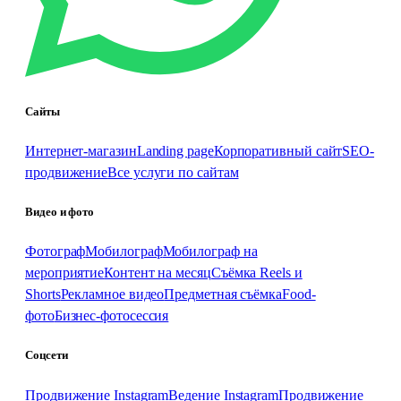
Сайты
Интернет-магазин
Landing page
Корпоративный сайт
SEO-
продвижение
Все услуги по сайтам
Видео и фото
Фотограф
Мобилограф
Мобилограф на
мероприятие
Контент на месяц
Съёмка Reels и
Shorts
Рекламное видео
Предметная съёмка
Food-
фото
Бизнес-фотосессия
Соцсети
Продвижение Instagram
Ведение Instagram
Продвижение