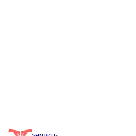
Написать на WhatsApp
Telegram
+7
747 242 4739
SMM
DRUG