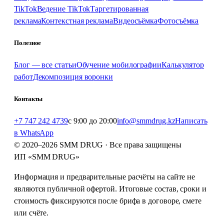
TikTok
Ведение TikTok
Таргетированная
реклама
Контекстная реклама
Видеосъёмка
Фотосъёмка
Полезное
Блог — все статьи
Обучение мобилографии
Калькулятор
работ
Декомпозиция воронки
Контакты
+7 747 242 4739
с 9:00 до 20:00
info@smmdrug.kz
Написать
в WhatsApp
© 2020–2026 SMM DRUG ·
Все права защищены
ИП «SMM DRUG»
Информация и предварительные расчёты на сайте не
являются публичной офертой. Итоговые состав, сроки и
стоимость фиксируются после брифа в договоре, смете
или счёте.